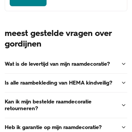
meest gestelde vragen over
gordijnen
Wat is de levertijd van mijn raamdecoratie?
Voor alle raamdecoratie geldt een levertijd van 3 - 6
Is alle raambekleding van HEMA kindveilig?
weken.
Online besteld? Dan bezorgen we je raamdecoratie thuis.
Ja, alle raambekleding van HEMA voldoet aan de laatst
De verzendkosten zijn gratis!
Kan ik mijn bestelde raamdecoratie
gestelde normen voor kindveiligheid.
retourneren?
Retourneren van op maat gemaakte raamdecoratie is
Heb ik garantie op mijn raamdecoratie?
helaas niet mogelijk. Raamdecoratie is een op maat