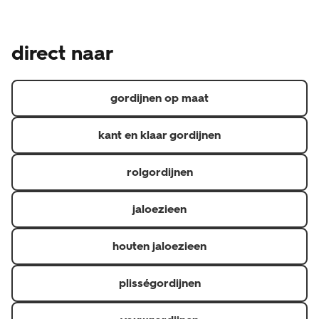
gemaakt product en is daarom een uitzondering op het
Naast de wettelijke garantie waar je als consument altijd
wettelijke herroepingsrecht, je kunt je dus niet zomaar
recht op hebt, geven we een aanvullende garantie.
bedenken. Heb je een klacht over de raamdecoratie?
direct naar
Hierdoor heb je 5 jaar garantie op materiaal- en
Neem dan contact op de met de klantenservice via 020
fabricagefouten en 6 maanden op confectie
3114 150 of via raamdecoratie@hema.nl. Je kunt natuurlijk
(confectioneren is het op maat maken van gordijnen).
ook langsgaan bij de HEMA-winkel waar je jouw
gordijnen op maat
raamdecoratie hebt gekocht.
kant en klaar gordijnen
rolgordijnen
jaloezieen
houten jaloezieen
plisségordijnen