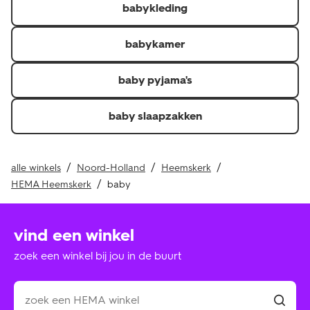
babykleding
Je kunt de factuur, pakbon of QR-code voor een
thuislevering en kassabon of QR-code voor in de winkel
afgehaalde of gekochte producten laten zien.\r
babykamer
Je hebt het artikel minder dan 30 dagen geleden
ontvangen.\r
baby pyjama's
Retourneer je de hele bestelling? Dan krijg je je
verzendkosten of verwerkingskosten ook terug als je
baby slaapzakken
deze hebt betaald.
alle winkels
Noord-Holland
Heemskerk
HEMA Heemskerk
baby
vind een winkel
zoek een winkel bij jou in de buurt