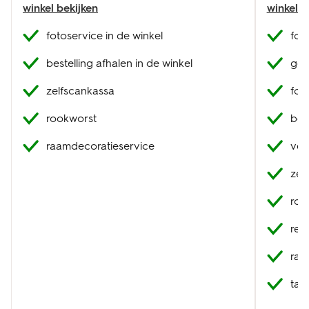
winkel bekijken
winkel b
fotoservice in de winkel
fot
bestelling afhalen in de winkel
geb
zelfscankassa
fot
rookworst
best
raamdecoratieservice
ver
zel
roo
res
raa
tak