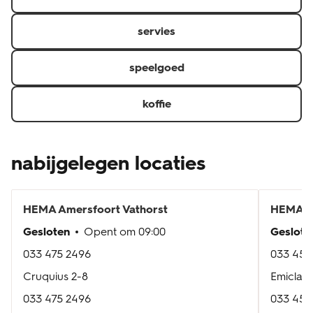
servies
speelgoed
koffie
nabijgelegen locaties
HEMA
Amersfoort Vathorst
HEMA
A
Gesloten
Opent om
09:00
Geslote
033 475 2496
033 455
Cruquius 2-8
Emiclaer
033 475 2496
033 455