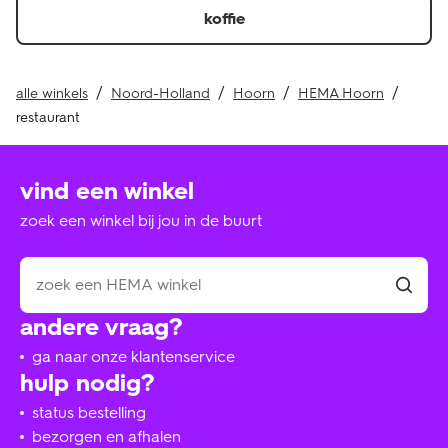
koffie
alle winkels
Noord-Holland
Hoorn
HEMA Hoorn
restaurant
vind een winkel
zoek een winkel bij jou in de buurt
andere vraag?
ga naar onze klantenservice
hulp nodig?
status bestelling
bezorgen en afhalen