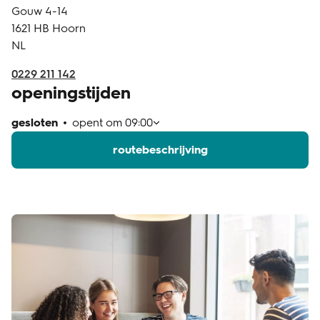
Gouw 4-14
klantenservice
1621 HB
Hoorn
NL
0229 211 142
openingstijden
gesloten
opent om
09:00
routebeschrijving