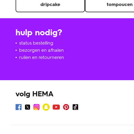
dripcake
tompoucen
hulp nodig?
status bestelling
bezorgen en afhalen
ruilen en retourneren
volg HEMA