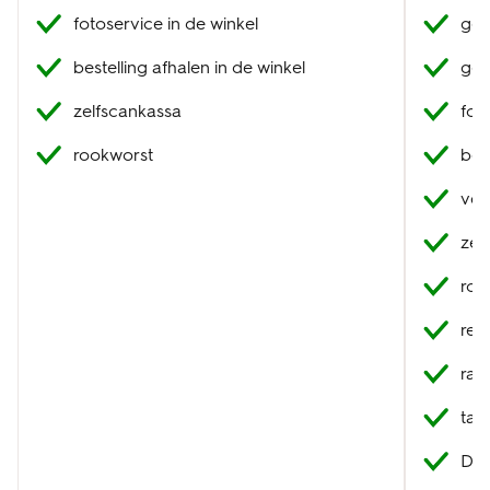
fotoservice in de winkel
geb
bestelling afhalen in de winkel
geb
zelfscankassa
fot
rookworst
best
ver
zel
roo
res
raa
tak
DHL