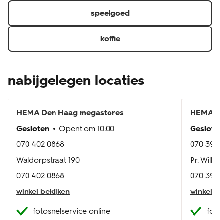
speelgoed
koffie
nabijgelegen locaties
HEMA
Den Haag megastores
HEMA
R
Gesloten
Opent om
10:00
Geslote
070 402 0868
070 394
Waldorpstraat 190
Pr. Will
070 402 0868
070 394
winkel bekijken
winkel b
fotosnelservice online
fot