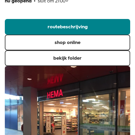
nu geopend
sluit om
21:00
klantenservice
routebeschrijving
shop online
bekijk folder