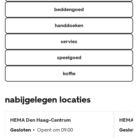
beddengoed
handdoeken
servies
speelgoed
koffie
nabijgelegen locaties
HEMA
Den Haag-Centrum
HEMA
D
Gesloten
Opent om
09:00
Geslote