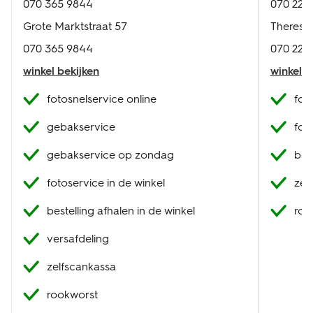
070 365 9844
070 221 
Grote Marktstraat 57
Theresia
070 365 9844
070 221 
winkel bekijken
winkel b
fotosnelservice online
fot
gebakservice
fot
gebakservice op zondag
best
fotoservice in de winkel
zel
bestelling afhalen in de winkel
roo
versafdeling
zelfscankassa
rookworst