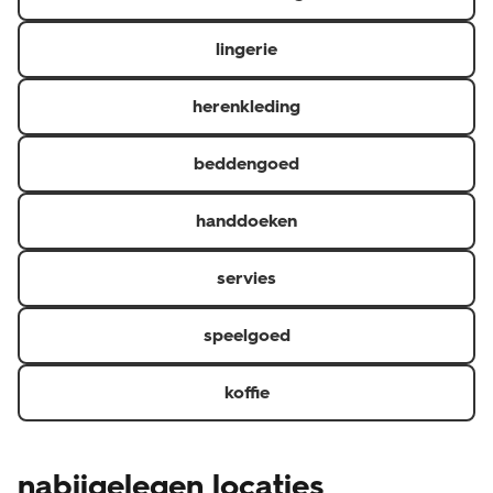
gemaakte of zelf ontworpen artikelen, zoals foto's.
- E-tickets, vouchers en cadeaukaarten met een
lingerie
verloopdatum. Deze kun je alleen retourneren tot 14
dagen na aankoop als ze nog niet zijn verzilverd.
herenkleding
beddengoed
handdoeken
servies
speelgoed
koffie
nabijgelegen locaties