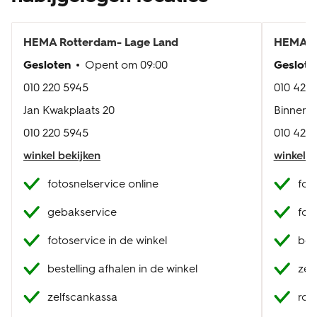
HEMA
Rotterdam- Lage Land
HEMA
R
Gesloten
Opent om
09:00
Geslote
010 220 5945
010 420
Jan Kwakplaats 20
Binnenh
010 220 5945
010 420
winkel bekijken
winkel b
fotosnelservice online
fot
gebakservice
fot
fotoservice in de winkel
best
bestelling afhalen in de winkel
zel
zelfscankassa
roo