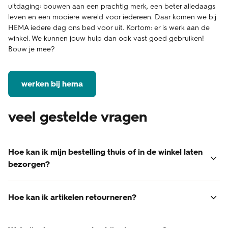
uitdaging: bouwen aan een prachtig merk, een beter alledaags
leven en een mooiere wereld voor iedereen. Daar komen we bij
HEMA iedere dag ons bed voor uit. Kortom: er is werk aan de
winkel. We kunnen jouw hulp dan ook vast goed gebruiken!
Bouw je mee?
werken bij hema
veel gestelde vragen
Hoe kan ik mijn bestelling thuis of in de winkel laten
bezorgen?
Je kunt je bestelling thuis laten bezorgen of afhalen in de
winkel.
Hoe kan ik artikelen retourneren?
-
bezorgen bij je thuis
Veel HEMA artikelen kun je binnen 30 dagen
Voor webshop bestellingen die je laat thuisbezorgen