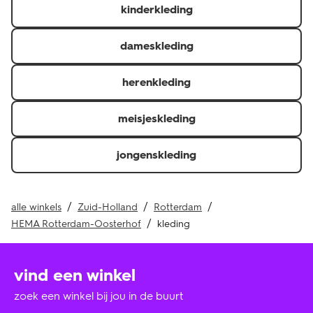
kinderkleding
thuislevering en kassabon of QR-code voor in de winkel
afgehaalde of gekochte producten laten zien.
Je hebt het artikel minder dan 30 dagen geleden
dameskleding
ontvangen.
Retourneer je de hele bestelling? Dan krijg je je
herenkleding
verzendkosten of verwerkingskosten ook terug als je
deze hebt betaald.
meisjeskleding
jongenskleding
alle winkels
Zuid-Holland
Rotterdam
HEMA Rotterdam-Oosterhof
kleding
vind een winkel
zoek een winkel bij jou in de buurt