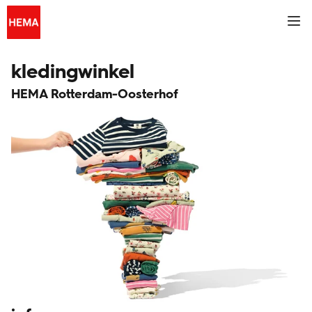
Skip to content
Link naar de centrale website
Return to Nav
Klik om deze content uit of samen te vouwen
Antwoord uitvouwen of sluiten
Een zoekopdracht indienen.
Link to Social Media
Link to Social Media
Link to Social Media
Link to Social Media
Link to Social Media
Link to Social Media
Link to Social Media
Link to main Hema site
Mobi
hema.nl
kledingwinkel
HEMA Rotterdam-Oosterhof
fotoservice
tickets
HEMA app
inspiratie
winkels & openingstijden
klantenpas