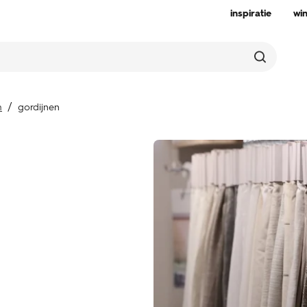
inspiratie
wi
m
gordijnen