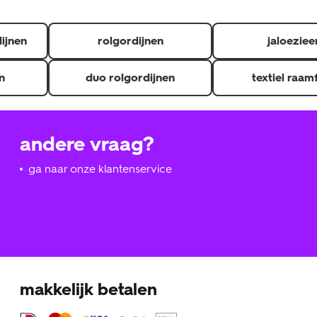
dijnen
rolgordijnen
jaloeziee
n
duo rolgordijnen
textiel raam
andere vraag?
ga naar onze klantenservice
makkelijk betalen