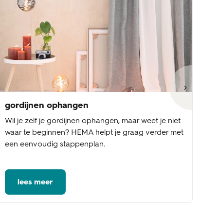
gordijnen ophangen
go
Wil je zelf je gordijnen ophangen, maar weet je niet
Wi
waar te beginnen? HEMA helpt je graag verder met
st
een eenvoudig stappenplan.
be
vo
lees meer