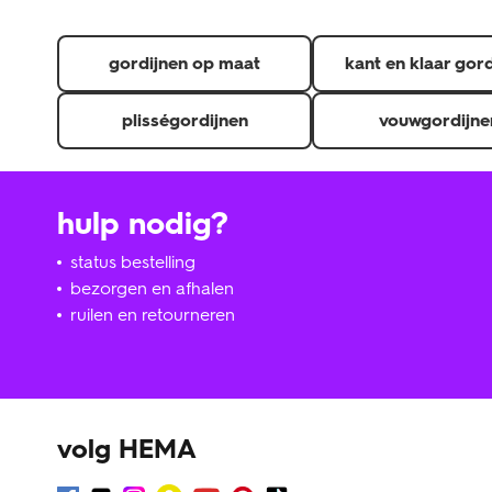
gordijnen op maat
kant en klaar gor
plisségordijnen
vouwgordijne
hulp nodig?
status bestelling
bezorgen en afhalen
ruilen en retourneren
volg HEMA