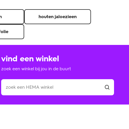
n
houten jaloezieen
folie
vind een winkel
zoek een winkel bij jou in de buurt