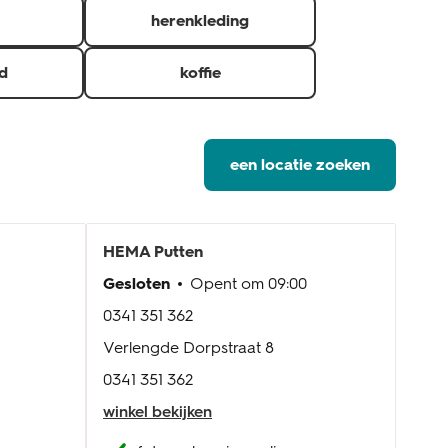
herenkleding
d
koffie
een locatie zoeken
HEMA
Putten
HE
Gesloten
Opent om
09:00
Gesl
0341 351 362
033 
Verlengde Dorpstraat 8
Plein
0341 351 362
033 
winkel bekijken
wink