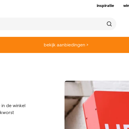
inspiratie
wi
bekijk aanbiedingen >
 in de winkel
kworst