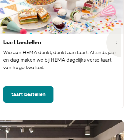
taart bestellen
s
Wie aan HEMA denkt, denkt aan taart. Al sinds jaar
Va
en dag maken we bij HEMA dagelijks verse taart
po
van hoge kwaliteit.
vo
taart bestellen