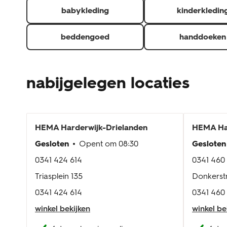
babykleding
kinderkledin
beddengoed
handdoeken
nabijgelegen locaties
HEMA
Harderwijk-Drielanden
HEMA
Ha
Gesloten
Opent om
08:30
Gesloten
0341 424 614
0341 460
Triasplein 135
Donkerst
0341 424 614
0341 460
winkel bekijken
winkel be