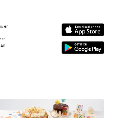
s er
ast.
aan