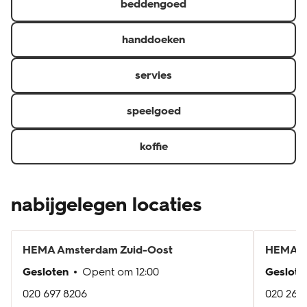
beddengoed
handdoeken
servies
speelgoed
koffie
nabijgelegen locaties
HEMA
Amsterdam Zuid-Oost
HEMA
O
Gesloten
Opent om
12:00
Geslote
020 697 8206
020 261 