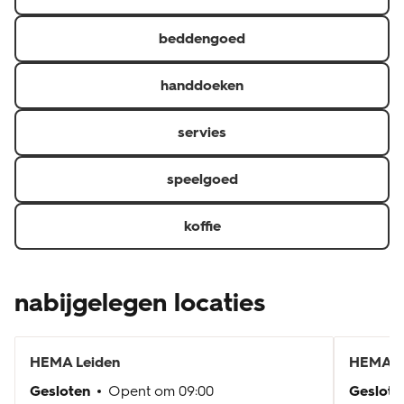
beddengoed
handdoeken
servies
speelgoed
koffie
nabijgelegen locaties
HEMA
Leiden
HEMA
L
Gesloten
Opent om
09:00
Geslote