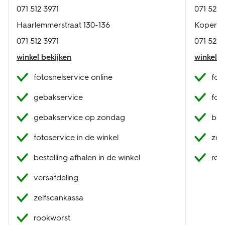
071 512 3971
071 528 
Haarlemmerstraat 130-136
Kopermo
071 512 3971
071 528 
winkel bekijken
winkel b
fotosnelservice online
fot
gebakservice
fot
gebakservice op zondag
best
fotoservice in de winkel
zel
bestelling afhalen in de winkel
roo
versafdeling
zelfscankassa
rookworst