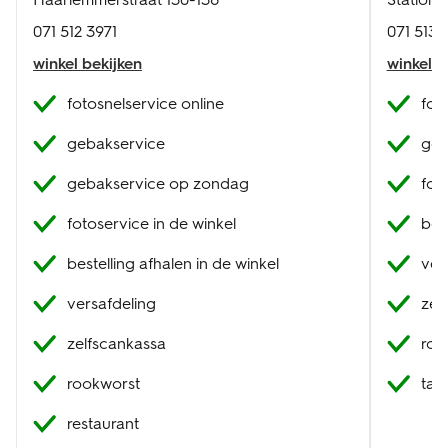
071 512 3971
071 513 
winkel bekijken
winkel b
fotosnelservice online
fot
gebakservice
geb
gebakservice op zondag
fot
fotoservice in de winkel
best
bestelling afhalen in de winkel
ver
versafdeling
zel
zelfscankassa
roo
rookworst
tak
restaurant