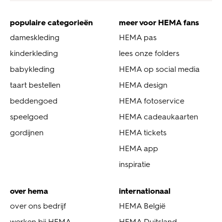
populaire categorieën
meer voor HEMA fans
dameskleding
HEMA pas
kinderkleding
lees onze folders
babykleding
HEMA op social media
taart bestellen
HEMA design
beddengoed
HEMA fotoservice
speelgoed
HEMA cadeaukaarten
gordijnen
HEMA tickets
HEMA app
inspiratie
over hema
internationaal
over ons bedrijf
HEMA België
werken bij HEMA
HEMA Duitsland