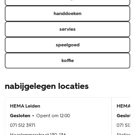
handdoeken
servies
speelgoed
koffie
nabijgelegen locaties
HEMA
Leiden
HEMA
C
Gesloten
Opent om
12:00
Geslote
071 512 3971
071 513 
Haarlemmerstraat 130-136
Stations