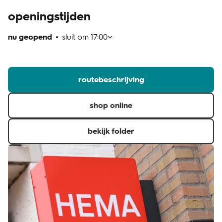
openingstijden
klantenservice
nu geopend
sluit om
17:00
routebeschrijving
shop online
bekijk folder