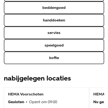
beddengoed
handdoeken
servies
speelgoed
koffie
nabijgelegen locaties
HEMA
Voorschoten
HEMA
L
Gesloten
Opent om
09:00
Nu geo