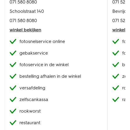
071 580 8080
071 528
Schoolstraat 140
Bevrijdi
071 580 8080
071 528
winkel bekijken
winkel b
fotosnelservice online
fot
gebakservice
fot
fotoservice in de winkel
best
bestelling afhalen in de winkel
zel
versafdeling
roo
zelfscankassa
raa
rookworst
restaurant