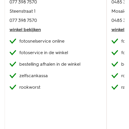
077 398 7570
0485 34
Steenstraat 1
Mosaïqu
077 398 7570
0485 34
winkel bekijken
winkel b
fotosnelservice online
fot
fotoservice in de winkel
fot
bestelling afhalen in de winkel
best
zelfscankassa
roo
rookworst
raa