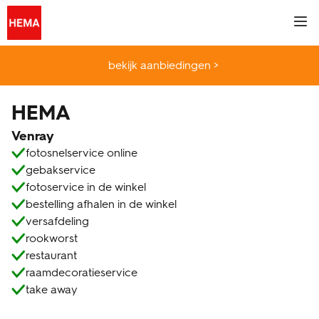
Skip to content
Link naar de centrale website
Return to Nav
Klik om deze content uit of samen te vouwen
Download app from the App Store
Download app from the Play Store
Antwoord uitvouwen of sluiten
Antwoord uitvouwen of sluiten
Antwoord uitvouwen of sluiten
Antwoord uitvouwen of sluiten
Antwoord uitvouwen of sluiten
telefoonnummer
telefoonnummer
telefoonnummer
telefoonnummer
telefoonnummer
telefoonnummer
telefoonnummer
telefoonnummer
telefoonnummer
telefoonnummer
telefoonnummer
telefoonnummer
telefoonnummer
telefoonnummer
telefoonnummer
telefoonnummer
telefoonnummer
telefoonnummer
telefoonnummer
telefoonnummer
Een zoekopdracht indienen.
Link to Social Media
Link to Social Media
Link to Social Media
Link to Social Media
Link to Social Media
Link to Social Media
Link to Social Media
Link to main Hema site
Mobi
hema.nl
bekijk aanbiedingen >
fotoservice
HEMA
Venray
tickets
fotosnelservice online
gebakservice
HEMA app
fotoservice in de winkel
bestelling afhalen in de winkel
versafdeling
inspiratie
rookworst
restaurant
winkels & openingstijden
raamdecoratieservice
take away
klantenpas