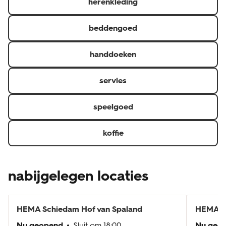
herenkleding
beddengoed
handdoeken
servies
speelgoed
koffie
nabijgelegen locaties
HEMA
Schiedam Hof van Spaland
HEMA
R
Nu geopend
Sluit om
18:00
Nu geo