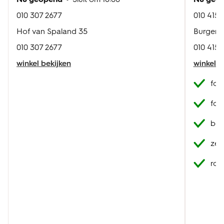
010 307 2677
010 415 
Hof van Spaland 35
Burgeme
010 307 2677
010 415 
winkel bekijken
winkel b
fot
fot
best
zel
roo